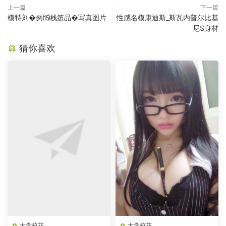
上一篇
下一篇
模特刘�匆⒂栈笾品�写真图片
性感名模康迪斯_斯瓦内普尔比基
尼S身材
猜你喜欢
大学校花
大学校花