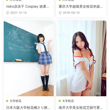
rioko凉凉子 Cosplay 放课后
重庆大学超级美女校花米妮大
的学姐
萌萌
2021-12-13
2019-06-15
大学校花
大学校花
日本大阪大学校花橘さり撩裙
南开大学美女校花艾丽可爱护