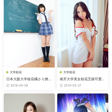
大学校花
大学校花
日本大阪大学校花橘さり撩裙
南开大学美女校花艾丽可爱护
制服
士装
2019-05-29
2019-05-27