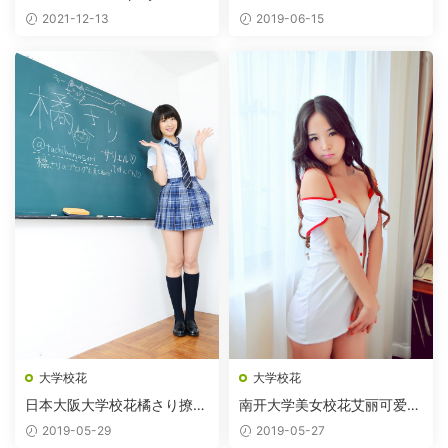
的学姐
萌萌
2021-12-13
2019-06-15
大学校花
大学校花
日本大阪大学校花橘さり撩裙
南开大学美女校花艾丽可爱护
制服
士装
2019-05-29
2019-05-27