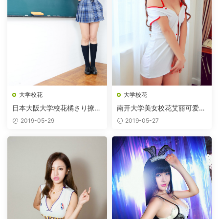
大学校花
大学校花
日本大阪大学校花橘さり撩裙
南开大学美女校花艾丽可爱护
制服
士装
2019-05-29
2019-05-27