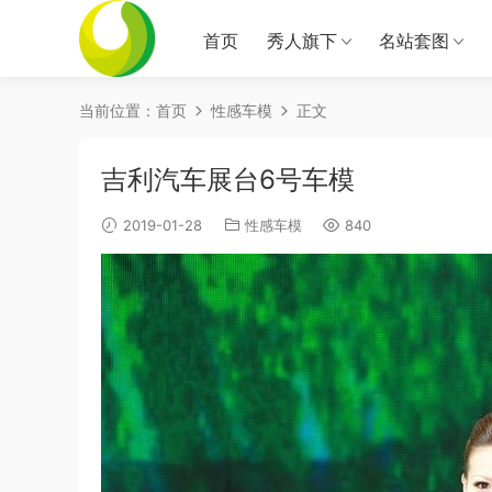
首页
秀人旗下
名站套图
当前位置：
首页
性感车模
正文
吉利汽车展台6号车模
2019-01-28
性感车模
840