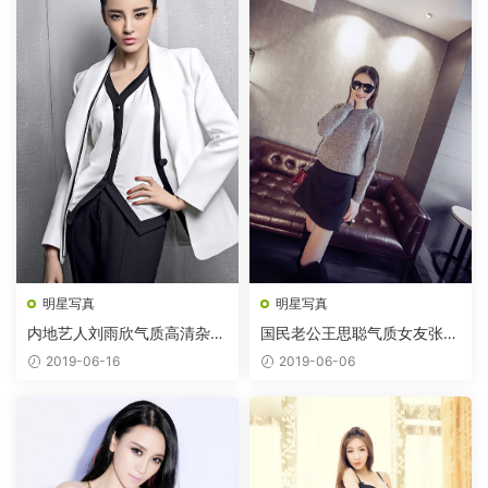
明星写真
明星写真
内地艺人刘雨欣气质高清杂志
国民老公王思聪气质女友张予
图片
曦
2019-06-16
2019-06-06