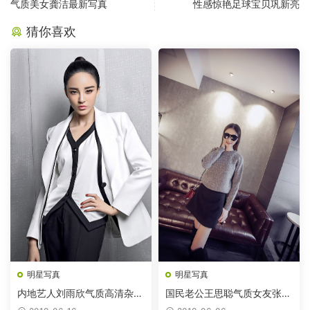
气质美女龚洁最新写真
性感惊艳足球宝贝巩新亮
猜你喜欢
明星写真
明星写真
内地艺人刘雨欣气质高清杂志
国民老公王思聪气质女友张予
图片
曦