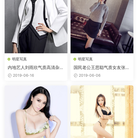
明星写真
明星写真
内地艺人刘雨欣气质高清杂志
国民老公王思聪气质女友张予
图片
曦
2019-06-16
2019-06-06