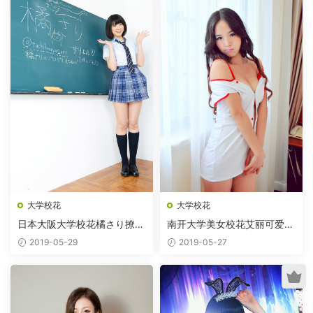
大学校花
大学校花
日本大阪大学校花橘さり撩裙
南开大学美女校花艾丽可爱护
制服
士装
2019-05-29
2019-05-27