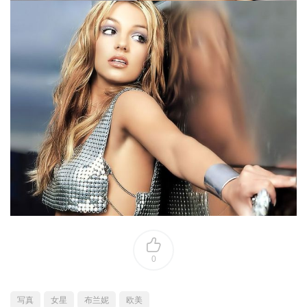
0
写真
女星
布兰妮
欧美